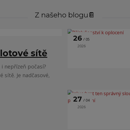
Z našeho blogu📔
26
05
2026
lotové sítě
 i nepřízeň počasí?
é sítě. Je nadčasové,
27
04
2026