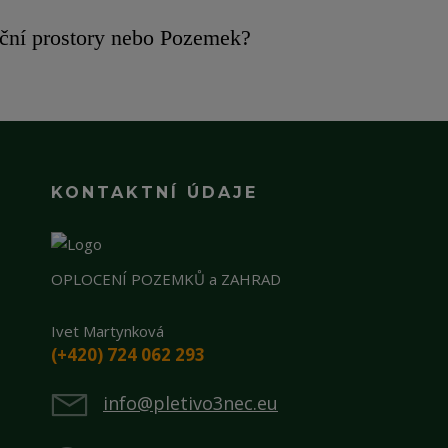
ční prostory nebo Pozemek?
KONTAKTNÍ ÚDAJE
OPLOCENÍ POZEMKŮ a ZAHRAD
Ivet Martynková
(+420) 724 062 293
info@pletivo3nec.eu