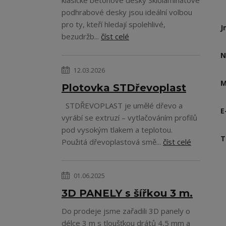
klasické betonové desky Sklolaminatové
podhrabové desky jsou ideální volbou
pro ty, kteří hledají spolehlivé,
J
bezudržb...
číst celé
N
12.03.2026
M
Plotovka STDřevoplast
STDŘEVOPLAST je umělé dřevo a
E
vyrábí se extruzí – vytlačováním profilů
pod vysokým tlakem a teplotou.
T
Použitá dřevoplastová smě...
číst celé
01.06.2025
3D PANELY s šířkou 3 m.
Do prodeje jsme zařadili 3D panely o
délce 3 m s tloušťkou drátů 4,5 mm a