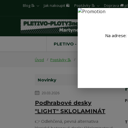
Blog 📝
Jak nakoupit 🛍️
Poptávky 📝
Doprava 🚚 pl
Na adrese: 
PLETIVO - PLOTY
PŘÍSL
Úvod
Poptávky 📝
VŠEOBECNÝ DOTAZ
Novinky
20.03.2026
P
Podhrabové desky
"LIGHT" SKLOLAMINÁT
👉 Odlehčená, pevná alternativa
T