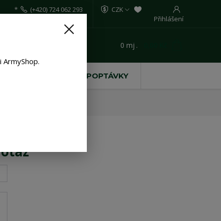
*
(+420) 724 062 293
CZK
Přihlášení
0
mj
.
0,00 Kč
t
ti ArmyShop.
ŘÍRODNÍ KÁMEN
POPTÁVKY
dotaz