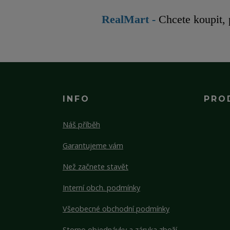
RealMart
-
Chcete koupit,
INFO
PRO
Náš příběh
Garantujeme vám
Než začnete stavět
Interní obch. podmínky
Všeobecné obchodní podmínky
Storno objednávky a záruka zboží