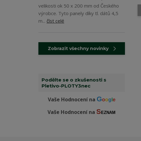
velikosti ok 50 x 200 mm od Českého
výrobce. Tyto panely díky tl. dátů 4,5
m...
číst celé
Zobrazit všechny novinky
Podělte se o zkušenosti s
Pletivo-PLOTY3nec
G
Vaše Hodnocení na
o
o
g
l
e
S
Vaše Hodnocení na
EZNAM