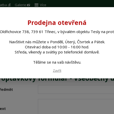
atba 💰
Galerie 📸
Více
Prodejna otevřená
Hleda
Oldřichovice 738, 739 61 Třinec, v bývalém objektu Tesly na pro
UŠENSTVÍ oplocení
BRANKY a BRÁNY
P
Navštívit nás můžete v Pondělí, Úterý, Čtvrtek a Pátek.
Otevírací doba od 10:00 - 16:00 hod.
Středa, víkendy a svátky po telefonické domluvě.
Těšíme se na vaši návštěvu.
Zavřít
Poptávkový formulář - Všeobecný 
ředmět
ext