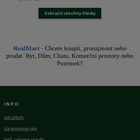
Zobrazit všechny články
RealMart
-
Chcete koupit, pronajmout nebo
prodat Byt, Dům, Chatu, Komerční prostory nebo
Pozemek?
INFO
Náš příběh
Garantujeme vám
Než začnete stavět