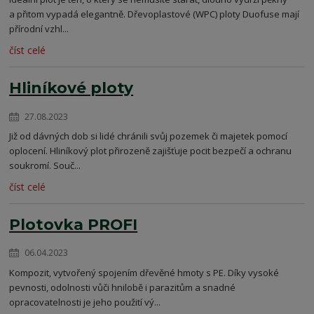
a přitom vypadá elegantně. Dřevoplastové (WPC) ploty Duofuse mají
přírodní vzhl...
číst celé
Hliníkové ploty
27.08.2023
Již od dávných dob si lidé chránili svůj pozemek či majetek pomocí
oplocení. Hliníkový plot přirozeně zajišťuje pocit bezpečí a ochranu
soukromí. Souč...
číst celé
Plotovka PROFI
06.04.2023
Kompozit, vytvořený spojením dřevěné hmoty s PE. Díky vysoké
pevnosti, odolnosti vůči hnilobě i parazitům a snadné
opracovatelnosti je jeho použití vý...