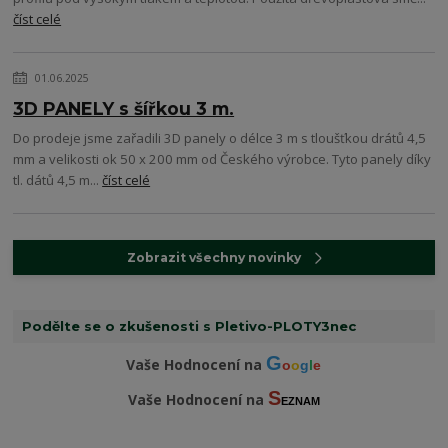
číst celé
01.06.2025
3D PANELY s šířkou 3 m.
Do prodeje jsme zařadili 3D panely o délce 3 m s tloušťkou drátů 4,5
mm a velikosti ok 50 x 200 mm od Českého výrobce. Tyto panely díky
tl. dátů 4,5 m...
číst celé
Zobrazit všechny novinky
Podělte se o zkušenosti s Pletivo-PLOTY3nec
G
Vaše Hodnocení na
o
o
g
l
e
S
Vaše Hodnocení na
EZNAM