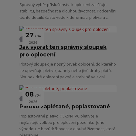
Správný výběr příslušenství k oplocení zajišťuje
stabilitu, bezpečnost a dlouhou životnost. Podcenění
těchto detailů často vede k deformaci pletiva a ...
27
04
Oplocení
2026
Jak vybrat ten správný sloupek
pro oplocení
Plotový sloupek je nosný prvek oplocení, do kterého
se upevňuje pletivo, panely nebo jiné druhy plotů.
Sloupek drží oplocení pevně a stabilně ve svisl...
08
04
Oplocení
2026
Pletivo zaplétané, poplastované
Poplastované pletivo (FE-ZN-PVC pletivo) je
nejčastější volbou pro oplocení pozemku. Jeho
výhodou je bezúdržbovost a dlouhá životnost, která
přesahuje...