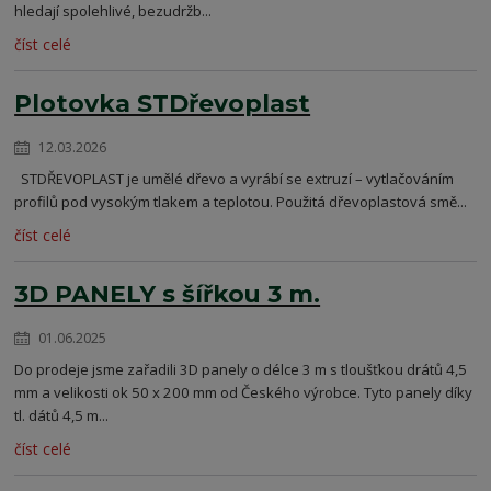
hledají spolehlivé, bezudržb...
číst celé
Plotovka STDřevoplast
12.03.2026
STDŘEVOPLAST je umělé dřevo a vyrábí se extruzí – vytlačováním
profilů pod vysokým tlakem a teplotou. Použitá dřevoplastová smě...
číst celé
3D PANELY s šířkou 3 m.
01.06.2025
Do prodeje jsme zařadili 3D panely o délce 3 m s tloušťkou drátů 4,5
mm a velikosti ok 50 x 200 mm od Českého výrobce. Tyto panely díky
tl. dátů 4,5 m...
číst celé