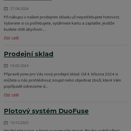
27.04.2024
Při nákupu v našem prodejním skladu už nepotřebujete hotovost.
Vyberete si co potřebujete, vytáhnete kartu a zaplatíte. Jestliže
budete chtít abychom ...
číst celé
Prodejní sklad
16.02.2024
Připravili jsme pro Vás nový prodejní sklad. Od 4. března 2024 si
můžete u nás prohlédnout, koupit nebo objednat zboží, které Vám
popřípadě odvezeme d...
číst celé
Plotový systém DuoFuse
19.10.2023
Ideální plot je ten, o který se nemusíte starat, dlouho vydrží pěkný