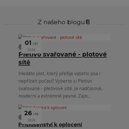
Z našeho blogu📔
01
07
Oplocení
2026
Pletivo svařované - plotové
sítě
Hledáte plot, který přežije vašeho psa i
nepřízeň počasí? Vyberte si Pletivo
svařované - pletivové sítě. Je nadčasové,
moderní a extrémně pevné. Zajis...
26
05
Oplocení
2026
Příslušenství k oplocení