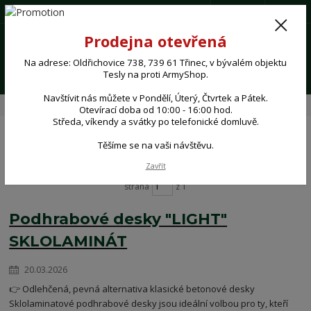
(+420) 724 062 293
CZK
0
Prodejna otevřená
0,00 Kč
Na adrese: Oldřichovice 738, 739 61 Třinec, v bývalém objektu
Menu
Tesly na proti ArmyShop.
Navštívit nás můžete v Pondělí, Úterý, Čtvrtek a Pátek.
Úvod
Novinky
Otevírací doba od 10:00 - 16:00 hod.
Středa, víkendy a svátky po telefonické domluvě.
Těšíme se na vaši návštěvu.
Novinky
Zavřít
strana
z 1
Podhrabové desky "LIGHT"
SKLOLAMINÁT
20.03.2026
👉 Odlehčená, pevná alternativa klasické betonové desky
Sklolaminatové podhrabové desky jsou ideální volbou pro ty, kteří