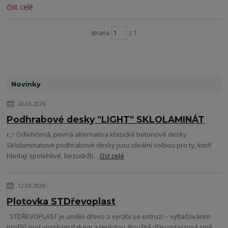
číst celé
strana
z 1
Novinky
20.03.2026
Podhrabové desky "LIGHT" SKLOLAMINÁT
👉 Odlehčená, pevná alternativa klasické betonové desky
Sklolaminatové podhrabové desky jsou ideální volbou pro ty, kteří
hledají spolehlivé, bezudržb...
číst celé
12.03.2026
Plotovka STDřevoplast
STDŘEVOPLAST je umělé dřevo a vyrábí se extruzí – vytlačováním
profilů pod vysokým tlakem a teplotou. Použitá dřevoplastová smě...