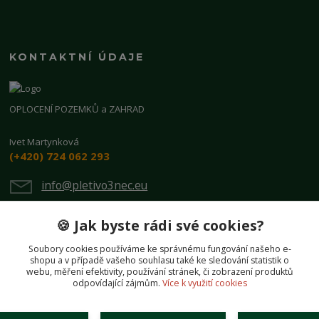
KONTAKTNÍ ÚDAJE
OPLOCENÍ POZEMKŮ a ZAHRAD
Ivet Martynková
(+420) 724 062 293
info@pletivo3nec.eu
🍪 Jak byste rádi své cookies?
Soubory cookies používáme ke správnému fungování našeho e-
shopu a v případě vašeho souhlasu také ke sledování statistik o
webu, měření efektivity, používání stránek, či zobrazení produktů
odpovídající zájmům.
Více k využití cookies
Upravit sběr cookies.