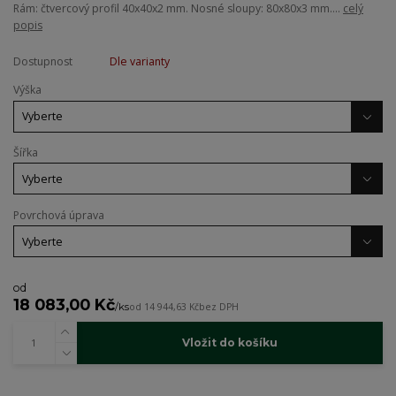
Rám: čtvercový profil 40x40x2 mm. Nosné sloupy: 80x80x3 mm....
celý
popis
Dostupnost
Dle varianty
Výška
Šířka
Povrchová úprava
od
18 083,00 Kč
/
ks
od
14 944,63 Kč
bez DPH
Vložit do košíku