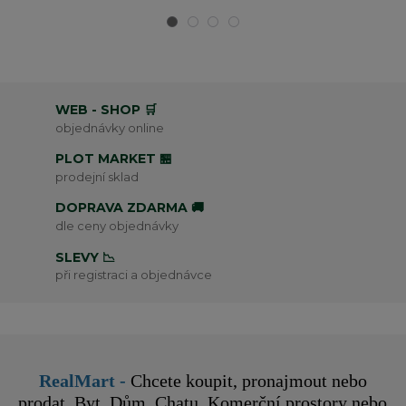
WEB - SHOP 🛒
objednávky online
PLOT MARKET 🏪
prodejní sklad
DOPRAVA ZDARMA 🚚
dle ceny objednávky
SLEVY 📉
při registraci a objednávce
RealMart
-
Chcete koupit, pronajmout nebo
prodat Byt, Dům, Chatu, Komerční prostory nebo