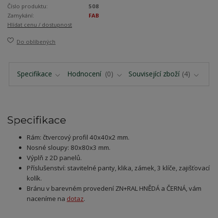
Číslo produktu:
508
Zamykání:
FAB
Hlídat cenu / dostupnost
Do oblíbených
Specifikace
Hodnocení
0
Související zboží
4
Specifikace
Rám: čtvercový profil 40x40x2 mm.
Nosné sloupy: 80x80x3 mm.
Výplň z 2D panelů.
Příslušenství: stavitelné panty, klika, zámek, 3 klíče, zajišťovací
kolík.
Bránu v barevném provedení ZN+RAL HNĚDÁ a ČERNÁ, vám
naceníme na
dotaz
.