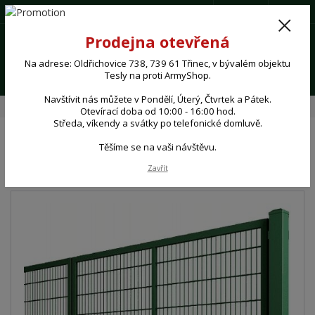
(+420) 724 062 293
CZK
0
Prodejna otevřená
0,00 Kč
Na adrese: Oldřichovice 738, 739 61 Třinec, v bývalém objektu
Menu
Tesly na proti ArmyShop.
Navštívit nás můžete v Pondělí, Úterý, Čtvrtek a Pátek.
Úvod
👉 WEB - SHOP 🛒
BRANKY a BRÁNY
Brána s 2D panelem
Otevírací doba od 10:00 - 16:00 hod.
Středa, víkendy a svátky po telefonické domluvě.
Těšíme se na vaši návštěvu.
Brána s 2D panelem
Zavřít