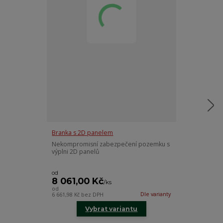
Branka s 2D panelem
Nekompromisní zabezpečení pozemku s
2D panely, vý
výplni 2D panelů
je typ kovové
tvořený svařov
od
od
8 061,00 Kč
663,00 K
/
ks
od
od
Dle varianty
6 661,98 Kč
bez DPH
547,93 Kč
bez D
Vybrat variantu
Vy