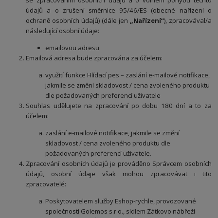
se zpracováním osobních údajů a o volném pohybu těchto
údajů a o zrušení směrnice 95/46/ES (obecné nařízení o
ochraně osobních údajů) (dále jen
„Nařízení“
), zpracovával/a
následující osobní údaje:
emailovou adresu
Emailová adresa bude zpracována za účelem:
využití funkce Hlídací pes – zaslání e-mailové notifikace,
jakmile se změní skladovost / cena zvoleného produktu
dle požadovaných preferencí uživatele
Souhlas udělujete na zpracování po dobu 180 dní a to za
účelem:
zaslání e-mailové notifikace, jakmile se změní
skladovost / cena zvoleného produktu dle
požadovaných preferencí uživatele.
Zpracování osobních údajů je prováděno Správcem osobních
údajů, osobní údaje však mohou zpracovávat i tito
zpracovatelé:
Poskytovatelem služby Eshop-rychle, provozované
společností Golemos s.r.o., sídlem Zátkovo nábřeží