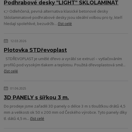
Podhrabové desky "LIGHT" SKLOLAMINÁT
👉 Odlehčená, pevná alternativa klasické betonové desky
Sklolaminatové podhrabové desky jsou ideální volbou pro ty, kteří
hledají spolehlivé, bezudržb...
číst celé
12.03.2026
Plotovka STDřevoplast
STDŘEVOPLAST je umělé dřevo a vyrábí se extruzí – vytlačováním
profilů pod vysokým tlakem a teplotou. Použitá dřevoplastová smě...
číst celé
01.06.2025
3D PANELY s šířkou 3 m.
Do prodeje jsme zařadili 3D panely o délce 3 m s tloušťkou drátů 4,5
mm a velikosti ok 50 x 200 mm od Českého výrobce. Tyto panely díky
tl. dátů 4,5 m...
číst celé