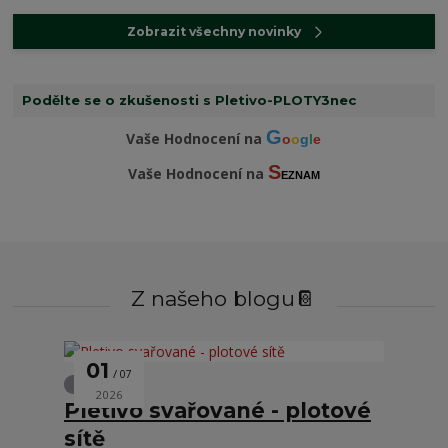
Zobrazit všechny novinky
Podělte se o zkušenosti s Pletivo-PLOTY3nec
G
Vaše Hodnocení na
o
o
g
l
e
S
Vaše Hodnocení na
EZNAM
Z našeho blogu📔
01
07
Oplocení
2026
Pletivo svařované - plotové
sítě