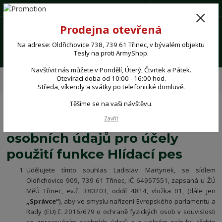
(+420) 724 062 293
CZK
0
Prodejna otevřená
0,00 Kč
Na adrese: Oldřichovice 738, 739 61 Třinec, v bývalém objektu
Menu
Tesly na proti ArmyShop.
Navštívit nás můžete v Pondělí, Úterý, Čtvrtek a Pátek.
Úvod
Souhlas se zpracováním osobních údajů pro účely použití funkce
Otevírací doba od 10:00 - 16:00 hod.
Hlídací pes
Středa, víkendy a svátky po telefonické domluvě.
Těšíme se na vaši návštěvu.
Souhlas se zpracováním
Zavřít
osobních údajů pro účely
použití funkce Hlídací pes
Udělujete tímto souhlas Ladislav Martynek, se sídlem
Oldřichovice 909, 739 61 Třinec, IČ 64957551, zapsaná u ŽÚ
MěÚ Třinec, ev.č. 380203, oddíl 4814, vložka 01, (dále jen
„Správce“
), aby ve smyslu nařízení Evropského parlamentu a
Rady (EU) č. 2016/679 o ochraně fyzických osob v souvislosti