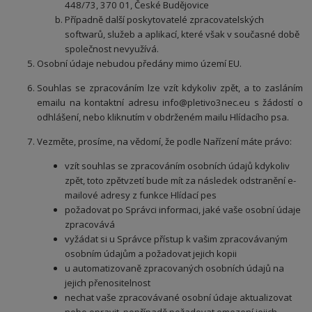
448/73, 370 01, České Budějovice
Případně další poskytovatelé zpracovatelských
softwarů, služeb a aplikací, které však v současné době
společnost nevyužívá.
Osobní údaje nebudou předány mimo území EU.
Souhlas se zpracováním lze vzít kdykoliv zpět, a to zasláním
emailu na kontaktní adresu info@pletivo3nec.eu s žádostí o
odhlášení, nebo kliknutím v obdrženém mailu Hlídacího psa.
Vezměte, prosíme, na vědomí, že podle Nařízení máte právo:
vzít souhlas se zpracováním osobních údajů kdykoliv
zpět, toto zpětvzetí bude mít za následek odstranění e-
mailové adresy z funkce Hlídací pes
požadovat po Správci informaci, jaké vaše osobní údaje
zpracovává
vyžádat si u Správce přístup k vašim zpracovávaným
osobním údajům a požadovat jejich kopii
u automatizovaně zpracovaných osobních údajů na
jejich přenositelnost
nechat vaše zpracovávané osobní údaje aktualizovat