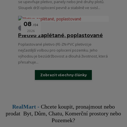
se upevňuje pletivo, panely nebo jiné druhy plotů.
Sloupek drží oplocení pevně a stabilně ve svisl...
08
04
Oplocení
2026
Pletivo zaplétané, poplastované
Poplastované pletivo (FE-ZN-PVC pletivo) je
nejčastější volbou pro oplocení pozemku. Jeho
výhodou je bezúdržbovost a dlouhá životnost, která
přesahuje...
Zobrazit všechny články
RealMart
-
Chcete koupit, pronajmout nebo
prodat Byt, Dům, Chatu, Komerční prostory nebo
Pozemek?