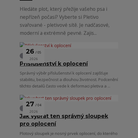
Hledáte plot, který přežije vašeho psa i
nepřízeň počasí? Vyberte si Pletivo
svařované - pletivové sítě. Je nadčasové,
moderní a extrémně pevné. Zajis...
26
05
Oplocení
2026
Příslušenství k oplocení
Správný výběr příslušenství k oplocení zajišťuje
stabilitu, bezpečnost a dlouhou životnost. Podcenění
těchto detailů často vede k deformaci pletiva a ...
27
04
Oplocení
2026
Jak vybrat ten správný sloupek
pro oplocení
Plotový sloupek je nosný prvek oplocení, do kterého