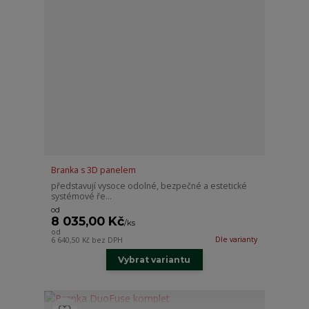
Branka s 3D panelem
představují vysoce odolné, bezpečné a estetické
systémové ře...
od
8 035,00 Kč
/
ks
od
Dle varianty
6 640,50 Kč
bez DPH
Vybrat variantu