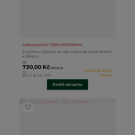
Gabionový koš 1000x1000x500mm
Za pomoci gabionů se dají realizovat různé terénní
a dekora...
od
730,00 Kč
/
sestava
CENTRÁLNÍ SKLAD:
od
Výrobce
603,31 Kč
bez DPH
Zvolit variantu