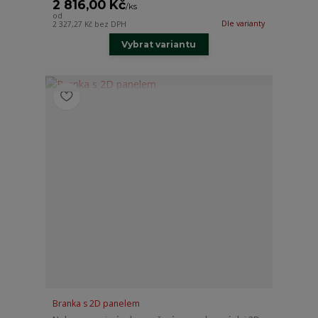
2 816,00 Kč
/
ks
od
Dle varianty
2 327,27 Kč
bez DPH
Vybrat variantu
Branka s 2D panelem