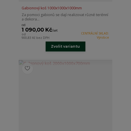
Gabionový koš 1000x1000x1000mm
Za pomoci gabionů se dají realizovat různé terénní
a dekora...
od
1 090,00 Kč
/
set
CENTRÁLNÍ SKLAD:
od
Výrobce
900,83 Kč
bez DPH
Zvolit variantu