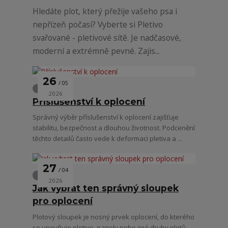
Hledáte plot, který přežije vašeho psa i
nepřízeň počasí? Vyberte si Pletivo
svařované - pletivové sítě. Je nadčasové,
moderní a extrémně pevné. Zajis...
26
05
Oplocení
2026
Příslušenství k oplocení
Správný výběr příslušenství k oplocení zajišťuje
stabilitu, bezpečnost a dlouhou životnost. Podcenění
těchto detailů často vede k deformaci pletiva a ...
27
04
Oplocení
2026
Jak vybrat ten správný sloupek
pro oplocení
Plotový sloupek je nosný prvek oplocení, do kterého
se upevňuje pletivo, panely nebo jiné druhy plotů.