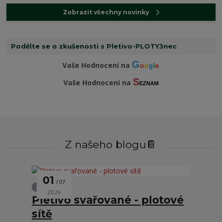
Zobrazit všechny novinky
Podělte se o zkušenosti s Pletivo-PLOTY3nec
G
Vaše Hodnocení na
o
o
g
l
e
S
Vaše Hodnocení na
EZNAM
Z našeho blogu📔
01
07
Oplocení
2026
Pletivo svařované - plotové
sítě