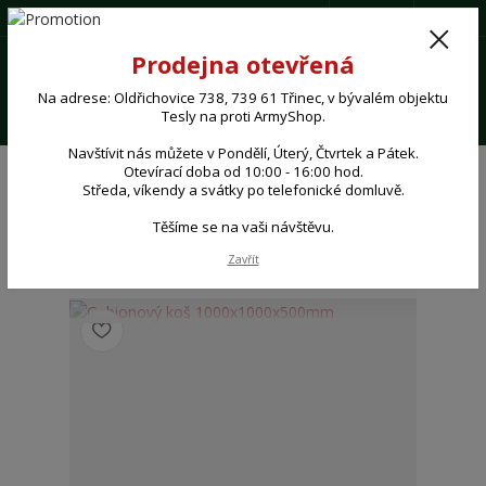
(+420) 724 062 293
CZK
0
Prodejna otevřená
0,00 Kč
Na adrese: Oldřichovice 738, 739 61 Třinec, v bývalém objektu
Menu
Tesly na proti ArmyShop.
Navštívit nás můžete v Pondělí, Úterý, Čtvrtek a Pátek.
Otevírací doba od 10:00 - 16:00 hod.
Středa, víkendy a svátky po telefonické domluvě.
Šířka: 1000 mm
Těšíme se na vaši návštěvu.
Zavřít
strana
z 1