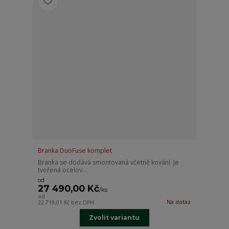
Branka DuoFuse komplet
Branka se dodává smontovaná včetně kování. Je
tvořená ocelov...
od
27 490,00 Kč
/
ks
od
Na dotaz
22 719,01 Kč
bez DPH
Zvolit variantu