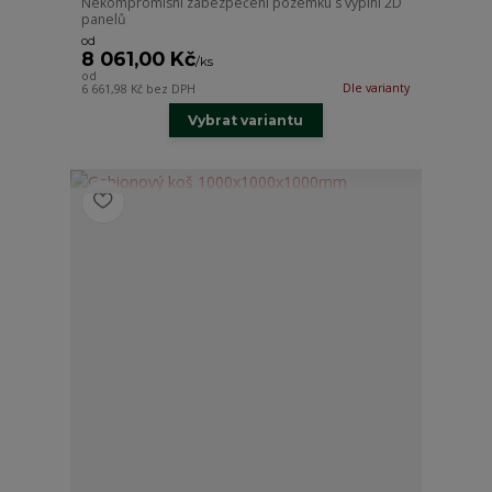
Nekompromisní zabezpečení pozemku s výplni 2D
panelů
od
8 061,00 Kč
/
ks
od
Dle varianty
6 661,98 Kč
bez DPH
Vybrat variantu