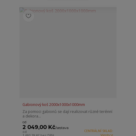
Gabionový koš 2000x1000x1000mm
Za pomoci gabionů se dají realizovat různé terénní
a dekora...
od
2 049,00 Kč
/
sestava
CENTRÁLNÍ SKLAD:
od
Výrobce
1 693,39 Kč
bez DPH