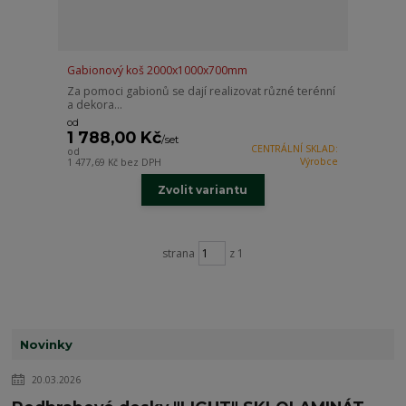
Gabionový koš 2000x1000x700mm
Za pomoci gabionů se dají realizovat různé terénní
a dekora...
od
1 788,00 Kč
/
set
CENTRÁLNÍ SKLAD:
od
Výrobce
1 477,69 Kč
bez DPH
Zvolit variantu
strana
z 1
Novinky
20.03.2026