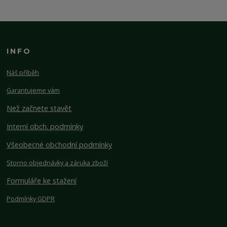
INFO
Náš příběh
Garantujeme vám
Než začnete stavět
Interní obch. podmínky
Všeobecné obchodní podmínky
Storno objednávky a záruka zboží
Formuláře ke stažení
Podmínky GDPR