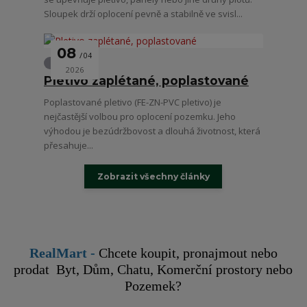
Sloupek drží oplocení pevně a stabilně ve svisl...
08
04
Oplocení
2026
Pletivo zaplétané, poplastované
Poplastované pletivo (FE-ZN-PVC pletivo) je
nejčastější volbou pro oplocení pozemku. Jeho
výhodou je bezúdržbovost a dlouhá životnost, která
přesahuje...
Zobrazit všechny články
RealMart
-
Chcete koupit, pronajmout nebo
prodat Byt, Dům, Chatu, Komerční prostory nebo
Pozemek?