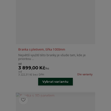
Branka s pletivem, šířka 1000mm
Největší využití této branky je všude tam, kde je
prioritou ...
od
3 899,00 Kč
/
ks
od
Dle varianty
3 222,31 Kč
bez DPH
Vybrat variantu