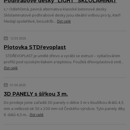
Podhrabové desky "LIGHT" SKLOLAMINÁT
👉 Odlehčená, pevná alternativa klasické betonové desky
Sklolaminatové podhrabové desky jsou ideální volbou pro ty, kteří
hledají spolehlivé, bezudržb...
číst celé
12.03.2026
Plotovka STDřevoplast
STDŘEVOPLAST je umělé dřevo a vyrábí se extruzí – vytlačováním
profilů pod vysokým tlakem a teplotou. Použitá dřevoplastová smě...
číst celé
01.06.2025
3D PANELY s šířkou 3 m.
Do prodeje jsme zařadili 3D panely o délce 3 m s tloušťkou drátů 4,5
mm a velikosti ok 50 x 200 mm od Českého výrobce. Tyto panely díky
tl. dátů 4,5 m...
číst celé